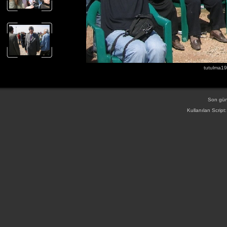
tutulma19
Son gün
Kullanılan Script