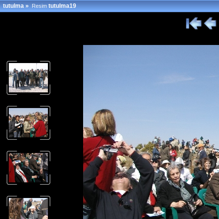
tutulma
»
tutulma19
Resim