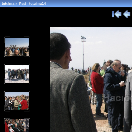
tutulma
»
tutulma14
Resim