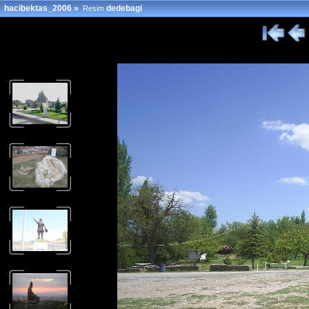
hacibektas_2006
»
dedebagi
Resim