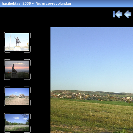
hacibektas_2006
»
cevreyolundan
Resim