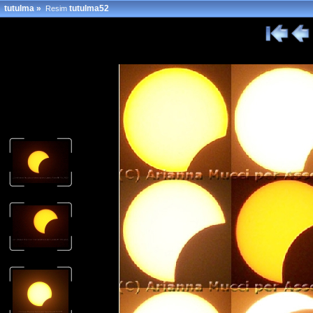
tutulma
»
tutulma52
Resim