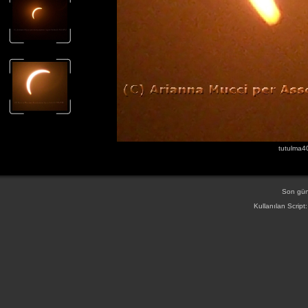
tutulma40
Son gün
Kullanılan Script