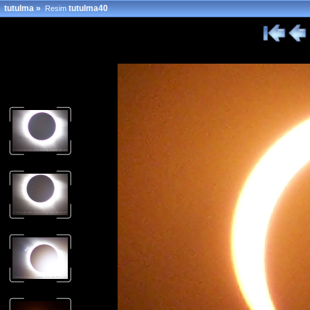
tutulma
»
tutulma40
Resim