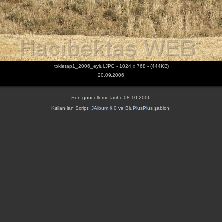
tokietap1_2006_eylul.JPG - 1024 x 768 - (444KB)
20.09.2006
Son güncelleme tarihi: 08.10.2006
Kullanılan Script:
JAlbum 6.0
ve
BluPlusPlus
şablon: