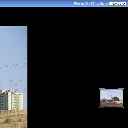
[Resim 89 - 90]
::
Sıçra: