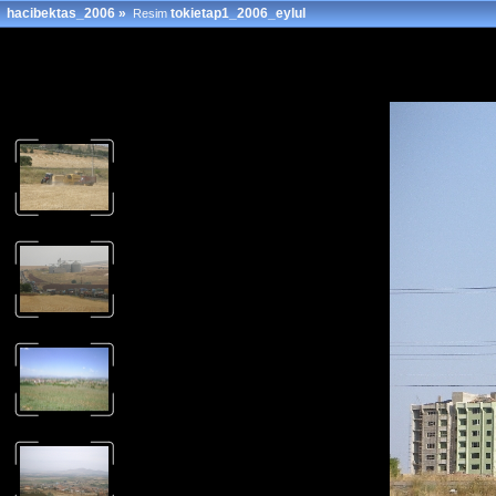
hacibektas_2006
»
tokietap1_2006_eylul
Resim