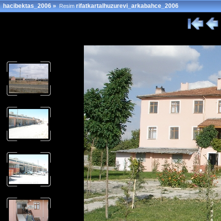
hacibektas_2006
»
rifatkartalhuzurevi_arkabahce_2006
Resim