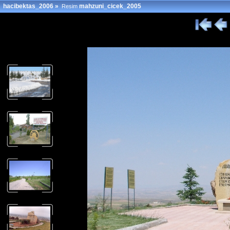
hacibektas_2006
»
mahzuni_cicek_2005
Resim