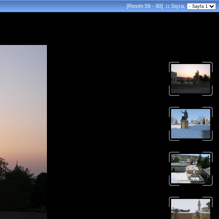
[Resim 59 - 90]
::
Sıçra: