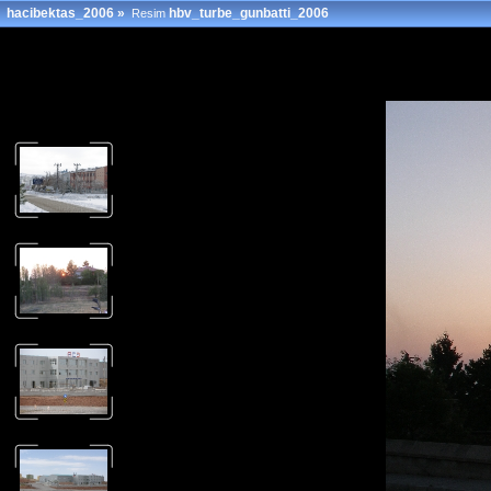
hacibektas_2006
»
hbv_turbe_gunbatti_2006
Resim