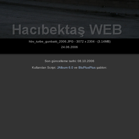
hbv_turbe_gunbatti_2006.JPG - 3072 x 2304 - (3.14MB)
24.06.2006
Son güncelleme tarihi: 08.10.2006
Kullanılan Script:
JAlbum 6.0
ve
BluPlusPlus
şablon: