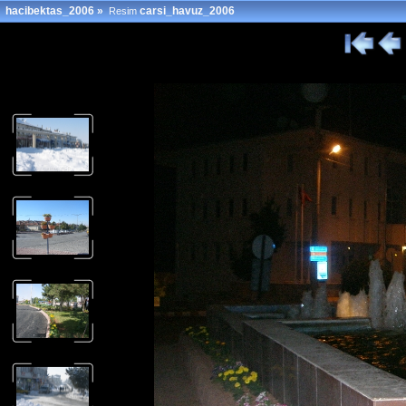
hacibektas_2006
»
carsi_havuz_2006
Resim