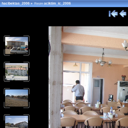
hacibektas_2006
»
aciktim_ic_2006
Resim