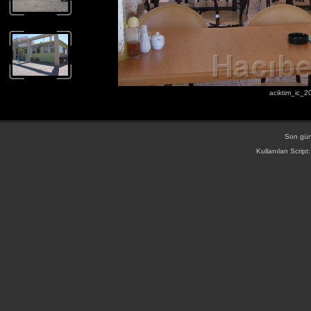
aciktim_ic_2
Son gün
Kullanılan Script